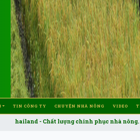
M
TIN CÔNG TY
CHUYỆN NHÀ NÔNG
VIDEO
T
and - Chất lượng chinh phục nhà nông.