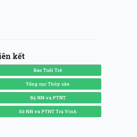
iên kết
Báo Tuổi Trẻ
Tổng cục Thủy sản
Bộ NN và PTNT
Sở NN và PTNT Trà Vinh