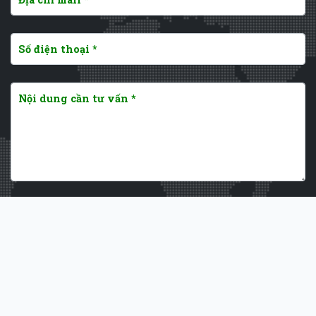
GỬI TIN
Công ty TNHH MTV Bio Thailand